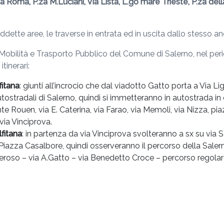
Via Roma, P.za M.Luciani, Via Lista, L.go mare Trieste, P.za de
dette aree, le traverse in entrata ed in uscita dallo stesso anel
obilità e Trasporto Pubblico del Comune di Salerno, nel period
tinerari:
fitana
: giunti all’incrocio che dal viadotto Gatto porta a Via L
autostradali di Salerno, quindi si immetteranno in autostrada in
nte Rouen, via E. Caterina, via Farao, via Memoli, via Nizza, pi
, via Vinciprova.
fitana
: in partenza da via Vinciprova svolteranno a sx su via S
, Piazza Casalbore, quindi osserveranno il percorso della Salern
neroso – via A.Gatto – via Benedetto Croce – percorso regolar