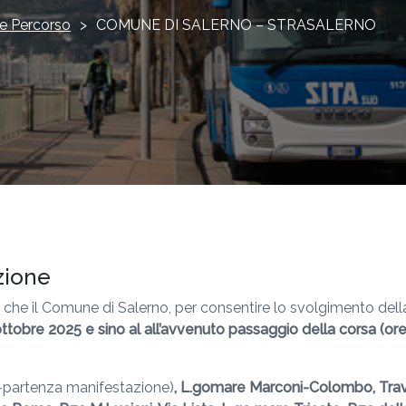
e Percorso
>
COMUNE DI SALERNO – STRASALERNO
zione
a che il Comune di Salerno, per consentire lo svolgimento dell
ttobre 2025 e sino al all’avvenuto passaggio della corsa (or
-partenza manifestazione)
, L.gomare Marconi-Colombo, Trav