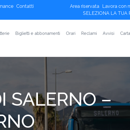
rnance
Contatti
Area riservata
Lavora con n
SELEZIONA LA TUA
tterie
Biglietti e abbonamenti
Orari
Reclami
Avvisi
Carta
I SALERNO –
RNO