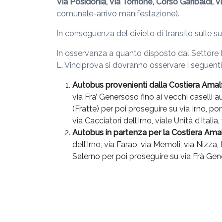
Via Posidonia, Via Torrione, Corso Garibaldi, 
comunale-arrivo manifestazione).
In conseguenza del divieto di transito sulle sud
In osservanza a quanto disposto dal Settore M
L. Vinciprova si dovranno osservare i seguenti i
Autobus provenienti dalla Costiera Amal
via Fra’ Genersoso fino ai vecchi caselli 
(Fratte) per poi proseguire su via Irno, po
via Cacciatori dell’Irno, viale Unità d’Italia
Autobus in partenza per la Costiera Amal
dell’Irno, via Farao, via Memoli, via Nizza
Salerno per poi proseguire su via Frà Ge