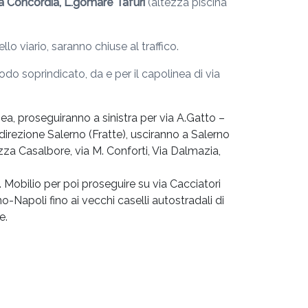
lla Concordia, L.gomare Tafuri
(altezza piscina
lo viario, saranno chiuse al traffico.
o soprindicato, da e per il capolinea di via
igea, proseguiranno a sinistra per via A.Gatto –
 direzione Salerno (Fratte), usciranno a Salerno
azza Casalbore, via M. Conforti, Via Dalmazia,
. Mobilio per poi proseguire su via Cacciatori
o-Napoli fino ai vecchi caselli autostradali di
e.