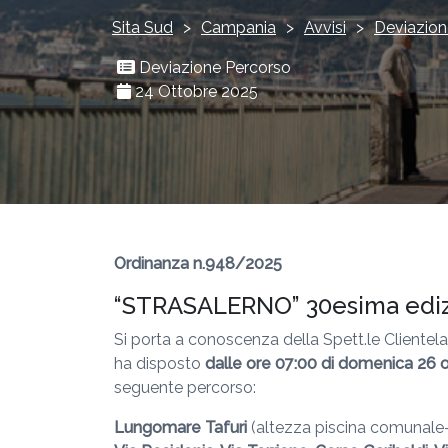
Sita Sud
>
Campania
>
Avvisi
>
Deviazion
Deviazione Percorso
24 Ottobre 2025
Ordinanza n.948/2025
“STRASALERNO” 30esima edi
Si porta a conoscenza della Spett.le Clientel
ha disposto
dalle ore 07:00 di domenica 26 o
seguente percorso:
Lungomare Tafuri
(altezza piscina comunale