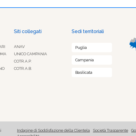
Siti collegati
Sedi territoriali
ARI
ANAV
Puglia
OMA
UNICO CAMPANIA
Campania
COTR.A.P.
NO
COTR.A.B.
Basilicata
i
Indagine di Soddisfazione della Clientela
Società Trasparente
Go