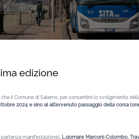
ma edizione
a che il Comune di Salerno, per consentire lo svolgimento dell
ttobre 2024 e sino al all’avvenuto passaggio della corsa (or
, partenza manifestazione)
, L.gomare Marconi-Colombo, Trav