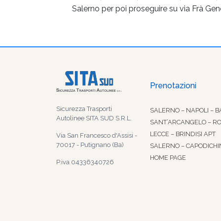
Salerno per poi proseguire su via Frà Ge
Prenotazioni
Sicurezza Trasporti
SALERNO – NAPOLI – B
Autolinee SITA SUD S.R.L.
SANT’ARCANGELO – R
LECCE – BRINDISI APT
Via San Francesco d'Assisi -
70017 - Putignano (Ba)
SALERNO – CAPODICHI
HOME PAGE
P.iva 04336340726