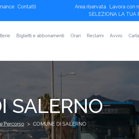
rnance
Contatti
Area riservata
Lavora con n
SELEZIONA LA TUA
tterie
Biglietti e abbonamenti
Orari
Reclami
Avvisi
Carta
I SALERNO
e Percorso
>
COMUNE DI SALERNO