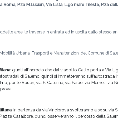
Via Roma, P.za M.Luciani, Via Lista, L.go mare Trieste, P.za de
dette aree, le traverse in entrata ed in uscita dallo stesso anel
bilità Urbana, Trasporti e Manutenzioni del Comune di Salerno
fitana
: giunti all’incrocio che dal viadotto Gatto porta a Via L
utostradali di Salerno, quindi si immetteranno sull’autostrada i
Irno, ponte Rouen, via E. Caterina, via Farao, via Memoli, via N
iprova.
fitana
: in partenza da via Vinciprova svolteranno a sx su via S
, Piazza Casalbore, quindi osserveranno il percorso della Salern