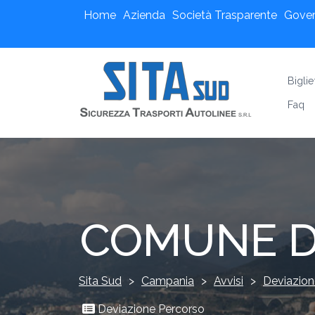
Home
Azienda
Società Trasparente
Gove
Biglie
Faq
COMUNE D
Sita Sud
>
Campania
>
Avvisi
>
Deviazion
Deviazione Percorso