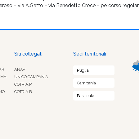
neroso – via A.Gatto – via Benedetto Croce – percorso regolar
Siti collegati
Sedi territoriali
ARI
ANAV
Puglia
OMA
UNICO CAMPANIA
Campania
COTR.A.P.
NO
COTR.A.B.
Basilicata