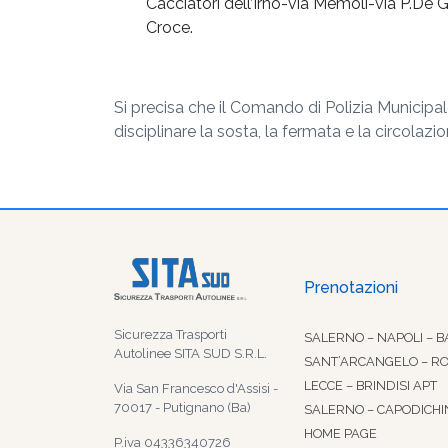
Cacciatori dell’Irno-via Memoli-via P.De G
Croce.
Si precisa che il Comando di Polizia Municipal
disciplinare la sosta, la fermata e la circolaz
Prenotazioni
Sicurezza Trasporti
SALERNO – NAPOLI – B
Autolinee SITA SUD S.R.L.
SANT’ARCANGELO – R
LECCE – BRINDISI APT
Via San Francesco d'Assisi -
70017 - Putignano (Ba)
SALERNO – CAPODICHI
HOME PAGE
P.iva 04336340726