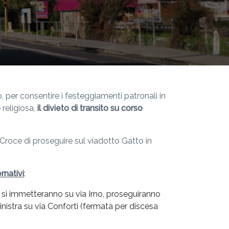
 per consentire i festeggiamenti patronali in
 religiosa,
il divieto di
transito su
corso
o Croce di proseguire sul viadotto Gatto in
rnativi
:
e, si immetteranno su via Irno, proseguiranno
inistra su via Conforti (fermata per discesa