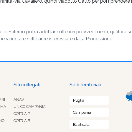
ranita-via Cavaliero, quindi viadotto Gatto per poi riprendere 
e di Salerno potrà adottare ulteriori provvedimenti, qualora se
ione veicolare nelle aree interessate dalla Processione.
Siti collegati
Sedi territoriali
ARI
ANAV
Puglia
OMA
UNICO CAMPANIA
Campania
COTR.A.P.
NO
COTR.A.B.
Basilicata