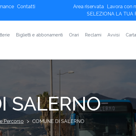
rnance
Contatti
Area riservata
Lavora con n
SELEZIONA LA TUA
tterie
Biglietti e abbonamenti
Orari
Reclami
Avvisi
Carta
I SALERNO
e Percorso
>
COMUNE DI SALERNO