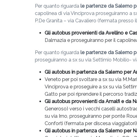
Per quanto riguarda
le partenze da Salerno p
capolinea di via Vinciprova proseguiranno a sx
P.De Granita – via Cavaliero (fermata presso il
Gli autobus provenienti da Avellino e Ca
Dalmazia e proseguiranno per il capolinea
Per quanto riguarda
le partenze da Salerno
p
proseguiranno a sx su via Settimio Mobilio- via 
Gli autobus in partenza da Salerno per A
Veneto per poi svoltare a sx su via M.Mar
Vinciprova e proseguire a sx su via Settim
Gatto per poi riprendere il percorso tradi
Gli autobus provenienti da Amalfi e da N
Generoso) verso i vecchi caselli autostra
su via Irno, proseguiranno per ponte Rouen
Conforti (fermata per discesa viaggiatori)
Gli autobus in partenza da Salerno per N