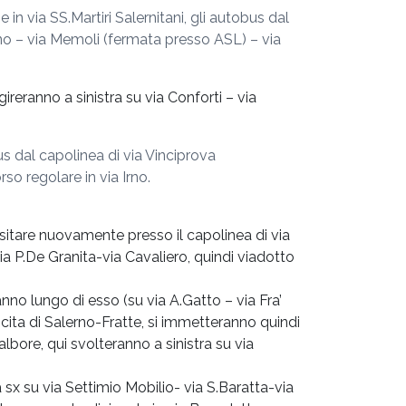
 in via SS.Martiri Salernitani, gli autobus dal
Irno – via Memoli (fermata presso ASL) – via
ireranno a sinistra su via Conforti – via
s dal capolinea di via Vinciprova
rso regolare in via Irno.
sitare nuovamente presso il capolinea di via
ia P.De Granita-via Cavaliero, quindi viadotto
anno lungo di esso (su via A.Gatto – via Fra’
cita di Salerno-Fratte, si immetteranno quindi
lbore, qui svolteranno a sinistra su via
 sx su via Settimio Mobilio- via S.Baratta-via