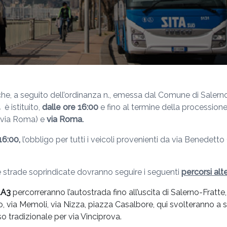
he, a seguito dell’ordinanza n., emessa dal Comune di Salerno,
4
è istituito,
dalle ore 16:00
e fino al termine della processione
e via Roma) e
via Roma.
16:00,
l’obbligo per tutti i veicoli provenienti da via Benedett
 le strade soprindicate dovranno seguire i seguenti
percorsi alte
.A3
percorreranno l’autostrada fino all’uscita di Salerno-Fratt
o, via Memoli, via Nizza, piazza Casalbore, qui svolteranno a s
so tradizionale per via Vinciprova.