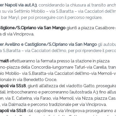
er Napoli via aut
.
A3
, considerando la chiusura al transito anche
 su via Settimio Mobilio – via S.Baratta – via Cacciatori dell’
 bar Mary), per poi proseguire con il percorso regolare.
stiglione/S.Cipriano via San Mango
giunti a piazza Casalbore g
 di via Vinciprova.
er Avellino e Castiglione/S.Cipriano via San Mango
gli autobu
S.Baratta – via Cacciatori dell’Irno, per poi riprendere il perco
malfi
effettueranno la fermata presso la stazione in piazza
ino-piazza della Concordia-lungomare Tafuri-via Carella, tran
io Mobilio- via S.Baratta-via Cacciatori dell’Irno-via Memoli-v
zionale in via Benedetto Croce.
apoli via SS18
, giunti all’altezza del viadotto Gatto, proseguir
dali, imboccheranno e percorreranno l’autostrada A3 fino all’us
, via E. Caterina, via Farao, via Memoli, via Nizza, piazza Casa
, via Dalmazia e percorso tradizionale per via Vinciprova.
apoli via SS18
dal capolinea di via Vinciprova proseguiranno a