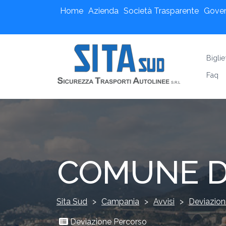
Home
Azienda
Società Trasparente
Gove
Biglie
Faq
COMUNE D
Sita Sud
>
Campania
>
Avvisi
>
Deviazion
Deviazione Percorso