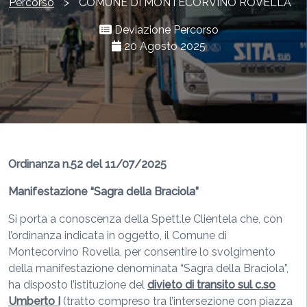
Percorso
>
COMUNE DI MONTECORVINO ROVELLA
Deviazione Percorso
20 Agosto 2025
Ordinanza n.52 del 11/07/2025
Manifestazione “Sagra della Braciola”
Si porta a conoscenza della Spett.le Clientela che, con
l’ordinanza indicata in oggetto, il Comune di
Montecorvino Rovella, per consentire lo svolgimento
della manifestazione denominata “Sagra della Braciola”,
ha disposto l’istituzione del
divieto di transito sul c.so
Umberto I
(tratto compreso tra l’intersezione con piazza