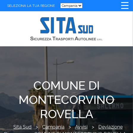
SELEZIONA LA TUA REGIONE
COMUNE DI
MONTECORVINO
ROVELLA
Sita Sud
>
Campania
>
Avvisi
>
Deviazione