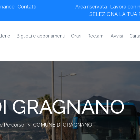
rnance
Contatti
Area riservata
Lavora con n
SELEZIONA LA TUA
tterie
Biglietti e abbonamenti
Orari
Reclami
Avvisi
Carta
I GRAGNANO
e Percorso
>
COMUNE DI GRAGNANO