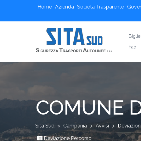
Home
Azienda
Società Trasparente
Gove
Biglie
Faq
COMUNE D
Sita Sud
>
Campania
>
Avvisi
>
Deviazion
Deviazione Percorso