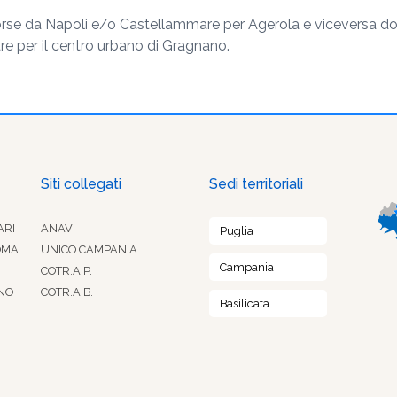
corse da Napoli e/o Castellammare per Agerola e viceversa do
are per il centro urbano di Gragnano.
Siti collegati
Sedi territoriali
ARI
ANAV
Puglia
OMA
UNICO CAMPANIA
Campania
COTR.A.P.
NO
COTR.A.B.
Basilicata