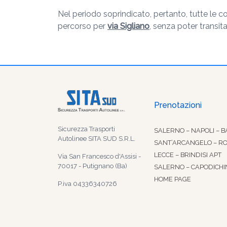
Nel periodo soprindicato, pertanto, tutte le 
percorso per
via Sigliano
, senza poter transit
Prenotazioni
Sicurezza Trasporti
SALERNO – NAPOLI – B
Autolinee SITA SUD S.R.L.
SANT’ARCANGELO – R
LECCE – BRINDISI APT
Via San Francesco d'Assisi -
70017 - Putignano (Ba)
SALERNO – CAPODICHI
HOME PAGE
P.iva 04336340726