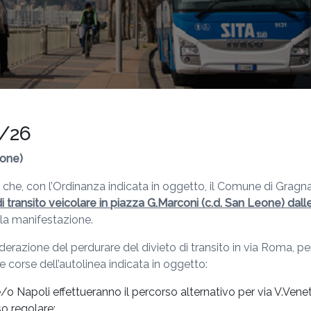
5/26
eone)
a che, con l’Ordinanza indicata in oggetto, il Comune di Gragn
 di transito veicolare in piazza G.Marconi (c.d. San Leone) dall
lla manifestazione.
erazione del perdurare del divieto di transito in via Roma, p
e corse dell’autolinea indicata in oggetto:
 Napoli effettueranno il percorso alternativo per via V.Veneto 
o regolare;