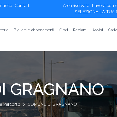
rnance
Contatti
Area riservata
Lavora con n
SELEZIONA LA TUA
tterie
Biglietti e abbonamenti
Orari
Reclami
Avvisi
Carta
I GRAGNANO
e Percorso
>
COMUNE DI GRAGNANO