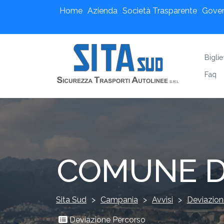
Home
Azienda
Società Trasparente
Gove
Biglie
Faq
COMUNE D
Sita Sud
>
Campania
>
Avvisi
>
Deviazion
Deviazione Percorso