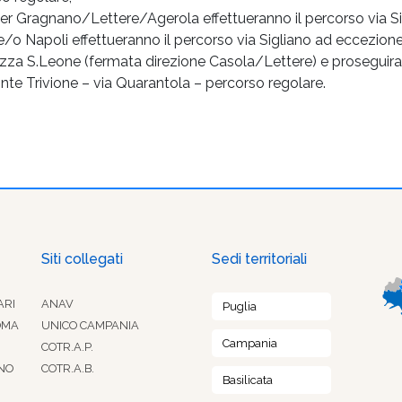
r Gragnano/Lettere/Agerola effettueranno il percorso via Si
o Napoli effettueranno il percorso via Sigliano ad eccezione 
zza S.Leone (fermata direzione Casola/Lettere) e proseguiran
onte Trivione – via Quarantola – percorso regolare.
Siti collegati
Sedi territoriali
ARI
ANAV
Puglia
OMA
UNICO CAMPANIA
Campania
COTR.A.P.
NO
COTR.A.B.
Basilicata