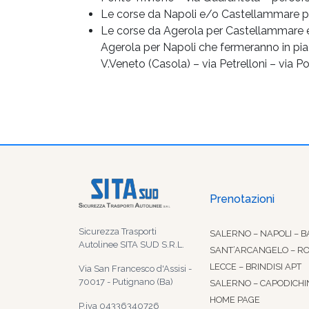
Le corse da Napoli e/o Castellammare pe
Le corse da Agerola per Castellammare e/
Agerola per Napoli che fermeranno in pia
V.Veneto (Casola) – via Petrelloni – via P
Prenotazioni
Sicurezza Trasporti
SALERNO – NAPOLI – B
Autolinee SITA SUD S.R.L.
SANT’ARCANGELO – R
LECCE – BRINDISI APT
Via San Francesco d'Assisi -
70017 - Putignano (Ba)
SALERNO – CAPODICHI
HOME PAGE
P.iva 04336340726