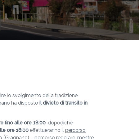
ire lo svolgimento della tradizione
agnano ha disposto
il divieto di transito in
re
fino alle ore 18:00
, dopodichè
lle ore
18:00
effettueranno il
percorso
neto (Gragnano) – percorso regolare, mentre