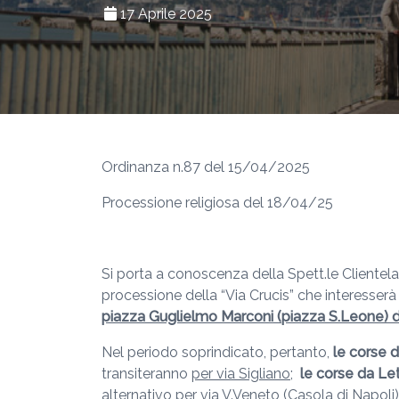
17 Aprile 2025
Ordinanza n.87 del 15/04/2025
Processione religiosa del 18/04/25
Si porta a conoscenza della Spett.le Clientela
processione della “Via Crucis” che interesser
piazza Guglielmo Marconi (piazza S.Leone) da
Nel periodo soprindicato, pertanto,
le corse 
transiteranno
per via Sigliano
;
le corse da L
alternativo
per via V.Veneto (Casola di Napoli)