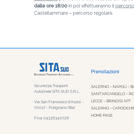
dalle ore
18:00
in poi effettueranno il
percorso
Castellammare – percorso regolare.
Prenotazioni
Sicurezza Trasporti
SALERNO – NAPOLI – B
Autolinee SITA SUD S.R.L.
SANT’ARCANGELO – R
LECCE – BRINDISI APT
Via San Francesco d'Assisi -
70017 - Putignano (Ba)
SALERNO – CAPODICHI
HOME PAGE
P.iva 04336340726