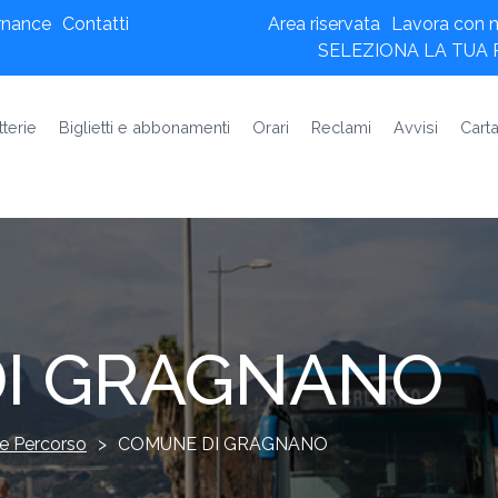
rnance
Contatti
Area riservata
Lavora con n
SELEZIONA LA TUA
tterie
Biglietti e abbonamenti
Orari
Reclami
Avvisi
Carta
I GRAGNANO
e Percorso
>
COMUNE DI GRAGNANO