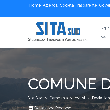
Home
Azienda
Società Trasparente
Gove
Biglie
Faq
COMUNE D
Sita Sud
>
Campania
>
Avvisi
>
Deviazion
Deviazione Percorso