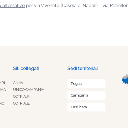
 alternativo
per via V.Veneto (Casola di Napoli) – via Petrellon
Siti collegati
Sedi territoriali
ARI
ANAV
Puglia
OMA
UNICO CAMPANIA
Campania
COTR.A.P.
NO
COTR.A.B.
Basilicata