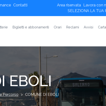
rnance
Contatti
Area riservata
Lavora con n
SELEZIONA LA TUA
tterie
Biglietti e abbonamenti
Orari
Reclami
Avvisi
Carta
 EBOLI
e Percorso
>
COMUNE DI EBOLI