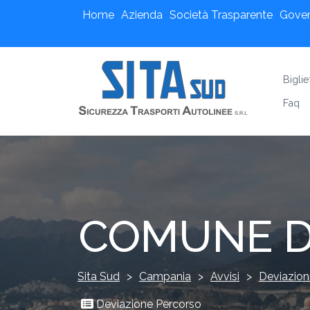
Home
Azienda
Società Trasparente
Gove
Biglie
Faq
COMUNE DI
Sita Sud
>
Campania
>
Avvisi
>
Deviazion
Deviazione Percorso