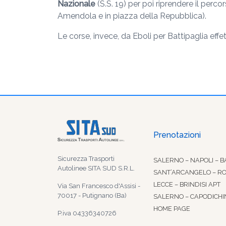
Nazionale
(S.S. 19) per poi riprendere il pe
Amendola e in piazza della Repubblica).
Le corse, invece, da Eboli per Battipaglia effe
Prenotazioni
Sicurezza Trasporti
SALERNO – NAPOLI – B
Autolinee SITA SUD S.R.L.
SANT’ARCANGELO – R
LECCE – BRINDISI APT
Via San Francesco d'Assisi -
70017 - Putignano (Ba)
SALERNO – CAPODICHI
HOME PAGE
P.iva 04336340726