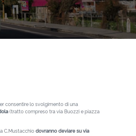
per consentire lo svolgimento di una
ndola
(tratto compreso tra via Buozzi e piazza
azza C.Mustacchio
dovranno deviare su via