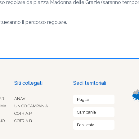
rcorso regolare da piazza Madonna delle Grazie (saranno temp
ttueranno il percorso regolare.
Siti collegati
Sedi territoriali
ARI
ANAV
Puglia
OMA
UNICO CAMPANIA
Campania
COTR.A.P.
NO
COTR.A.B.
Basilicata