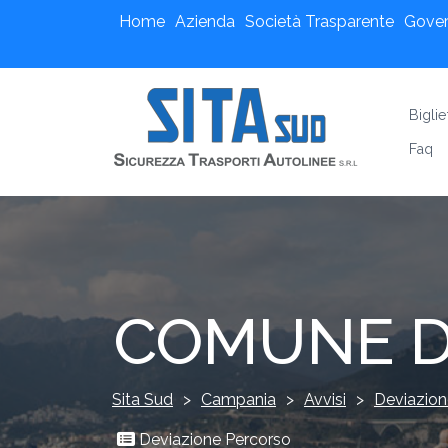
Home
Azienda
Società Trasparente
Gove
Biglie
Faq
COMUNE DI
Sita Sud
>
Campania
>
Avvisi
>
Deviazion
Deviazione Percorso