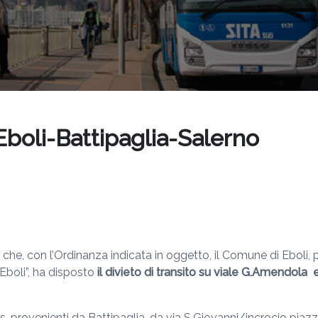
oli-Battipaglia-Salerno
 che, con l’Ordinanza indicata in oggetto, il Comune di Eboli,
Eboli”, ha disposto
il divieto di transito su viale G.Amendola
us, provenienti da Battipaglia, da via S.Giovanni/incrocio pi