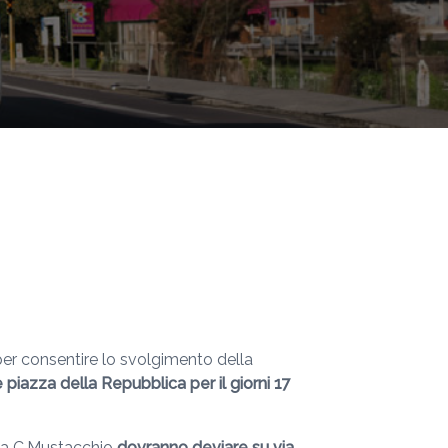
 per consentire lo svolgimento della
e piazza della Repubblica
per il giorni 17
azza C.Mustacchio
dovranno deviare su via