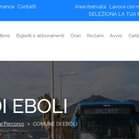
rnance
Contatti
Area riservata
Lavora con n
SELEZIONA LA TUA
tterie
Biglietti e abbonamenti
Orari
Reclami
Avvisi
Carta
 EBOLI
e Percorso
>
COMUNE DI EBOLI