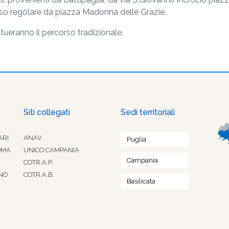
corso regolare da piazza Madonna delle Grazie.
ttueranno il percorso tradizionale.
Siti collegati
Sedi territoriali
ARI
ANAV
Puglia
OMA
UNICO CAMPANIA
Campania
COTR.A.P.
NO
COTR.A.B.
Basilicata