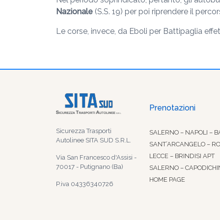
Nazionale
(S.S. 19) per poi riprendere il per
Le corse, invece, da Eboli per Battipaglia effe
Prenotazioni
Sicurezza Trasporti
SALERNO – NAPOLI – B
Autolinee SITA SUD S.R.L.
SANT’ARCANGELO – R
LECCE – BRINDISI APT
Via San Francesco d'Assisi -
70017 - Putignano (Ba)
SALERNO – CAPODICHI
HOME PAGE
P.iva 04336340726