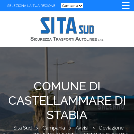
SELEZIONA LA TUA REGIONE
COMUNE DI
CASTELLAMMARE DI
STABIA
Sita Sud
>
Campania
>
Avvisi
>
Deviazione