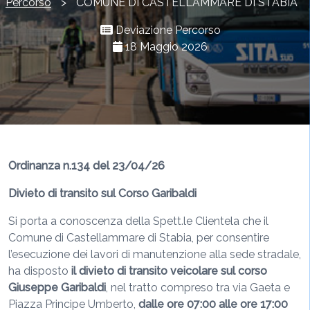
Percorso
>
COMUNE DI CASTELLAMMARE DI STABIA
Deviazione Percorso
18 Maggio 2026
Ordinanza n.134 del 23/04/26
Divieto di transito sul Corso Garibaldi
Si porta a conoscenza della Spett.le Clientela che il
Comune di Castellammare di Stabia, per consentire
l’esecuzione dei lavori di manutenzione alla sede stradale,
ha disposto
il divieto di transito veicolare
sul corso
Giuseppe Garibaldi
, nel tratto compreso tra via Gaeta e
Piazza Principe Umberto,
dalle ore 07:00 alle ore 17:00