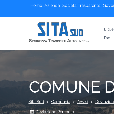
Home
Azienda
Società Trasparente
Gove
Biglie
Faq
COMUNE D
Sita Sud
>
Campania
>
Avvisi
>
Deviazion
Deviazione Percorso