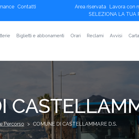
rnance
Contatti
Area riservata
Lavora con n
SELEZIONA LA TUA
tterie
Biglietti e abbonamenti
Orari
Reclami
Avvisi
Carta
I CASTELLAMM
e Percorso
>
COMUNE DI CASTELLAMMARE D.S.