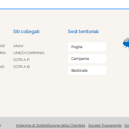
Siti collegati
Sedi territoriali
ARI
ANAV
Puglia
OMA
UNICO CAMPANIA
Campania
COTR.A.P.
NO
COTR.A.B.
Basilicata
i
Indagine di Soddisfazione della Clientela
Società Trasparente
Go