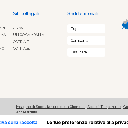
Siti collegati
Sedi territoriali
ARI
ANAV
Puglia
OMA
UNICO CAMPANIA
Campania
COTR.A.P.
NO
COTR.A.B.
Basilicata
i
Indagine di Soddisfazione della Clientela
Società Trasparente
Go
Accessibilità
iva sulla raccolta
Le tue preferenze relative alla priva