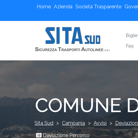
Home
Azienda
Società Trasparente
Gove
Biglie
Faq
COMUNE DI
Sita Sud
>
Campania
>
Avvisi
>
Deviazion
Deviazione Percorso