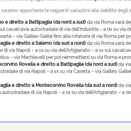
ranno apportante le seguenti variazioni alla viabilità degli au
no e diretto a Battipaglia (da nord a sud)
da via Roma sarà devi
l cavalcavia autostradale di via dell’Industria – a dx su via de
serta – via Galileo Galilei fino alla rotatoria di via Roma per p
paglia e diretto a Salerno (da sud a nord)
da via Roma sarà devi
di via Napoli – a sx su via dell’Artigianato – a sx sul cavalcavi
lica – via Machiavelli per poi reimmettersi su via Roma e pros
tecorvino
Rovella e diretto a Battipaglia (da nord a sud)
da via
stradale di via Napoli – a sx su via Caserta – via Galileo Galile
ipaglia e diretto a Montecorvino Rovella (da sud a nord)
da via
autostradale di via Napoli – a sx su via dell’Artigianato – a dx 