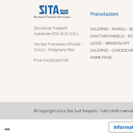
Prenotazioni
Sicurezza Trasporti
SALERNO – NAPOLI – B
Autolinee SITA SUD S.R.L.
SANT’ARCANGELO – R
LECCE – BRINDISI APT
Via San Francesco d'Assisi -
70017 - Putignano (Ba)
SALERNO – CAPODICHI
HOME PAGE
P.iva 04336340726
© Copyright 2024 Sita Sud Trasporti - Tutti i diritti riservat
Informat