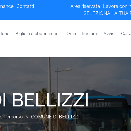
rnance
Contatti
Area riservata
Lavora con n
SELEZIONA LA TUA
tterie
Biglietti e abbonamenti
Orari
Reclami
Avvisi
Carta
 BELLIZZI
e Percorso
>
COMUNE DI BELLIZZI