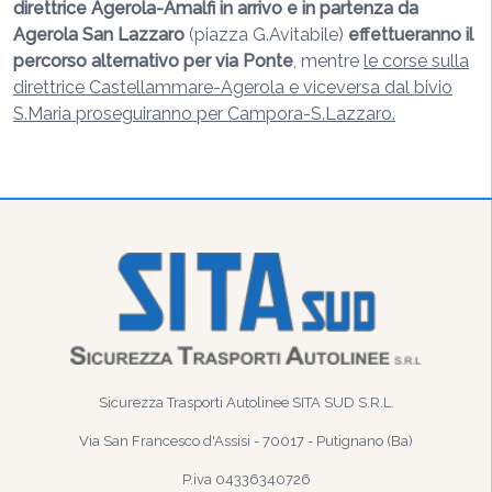
direttrice Agerola-Amalfi in arrivo e in partenza da
Agerola San Lazzaro
(piazza G.Avitabile)
effettueranno il
percorso alternativo per
via Ponte
, mentre
le corse sulla
direttrice Castellammare-Agerola e viceversa dal bivio
S.Maria proseguiranno per Campora-S.Lazzaro.
Sicurezza Trasporti Autolinee SITA SUD S.R.L.
Via San Francesco d'Assisi - 70017 - Putignano (Ba)
P.iva 04336340726