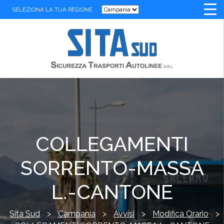
SELEZIONA LA TUA REGIONE
COLLEGAMENTI
SORRENTO-MASSA
L.-CANTONE
Sita Sud
>
Campania
>
Avvisi
>
Modifica Orario
>