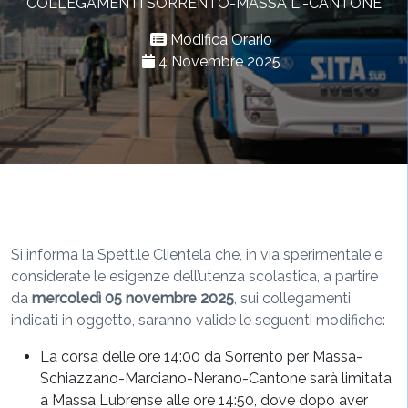
COLLEGAMENTI SORRENTO-MASSA L.-CANTONE
Modifica Orario
4 Novembre 2025
Si informa la Spett.le Clientela che, in via sperimentale e
considerate le esigenze dell’utenza scolastica, a partire
da
mercoledì 05 novembre
2025
, sui collegamenti
indicati in oggetto, saranno valide le seguenti modifiche:
La corsa delle ore 14:00 da Sorrento per Massa-
Schiazzano-Marciano-Nerano-Cantone sarà limitata
a Massa Lubrense alle ore 14:50, dove dopo aver