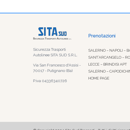
Prenotazioni
Sicurezza Trasporti
SALERNO – NAPOLI – B
Autolinee SITA SUD S.R.L.
SANT’ARCANGELO – R
LECCE – BRINDISI APT
Via San Francesco d'Assisi -
70017 - Putignano (Ba)
SALERNO – CAPODICHI
HOME PAGE
P.iva 04336340726