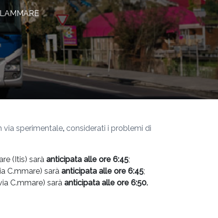
LLAMMARE
n via sperimentale
,
considerati i problemi di
re (Itis) sarà
anticipata alle ore 6:45
;
(via C.mmare) sarà
anticipata alle ore 6:45
;
(via C.mmare) sarà
anticipata alle ore 6:50.