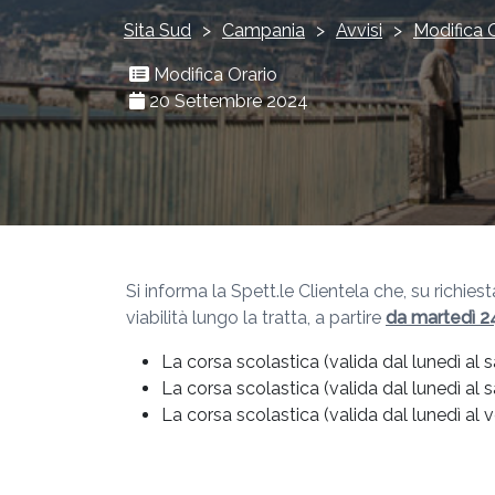
Sita Sud
>
Campania
>
Avvisi
>
Modifica 
Modifica Orario
20 Settembre 2024
Si informa la Spett.le Clientela che, su richies
viabilità lungo la tratta, a partire
da martedì 
La corsa scolastica (valida dal lunedì al
La corsa scolastica (valida dal lunedì al
La corsa scolastica (valida dal lunedì a