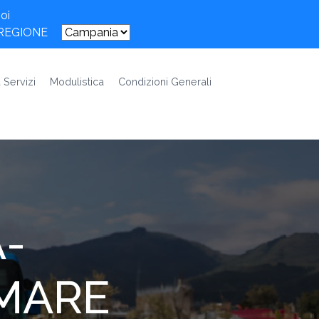
oi
 REGIONE
 Servizi
Modulistica
Condizioni Generali
-
MARE