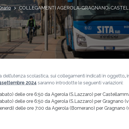
Orario
>
COLLEGAMENTI AGEROLA-GRAGNANO-CASTE
ta dell’utenza scolastica, sui collegamenti indicati in oggetto
,
i
24settembre 2024
saranno introdotte le seguenti variazioni:
 sabato) delle ore 6:50 da Agerola (S.Lazzaro) per Castellamma
 sabato) delle ore 6:50 da Agerola (S.Lazzaro) per Gragnano 
l venerdì) delle ore 7:00 da Agerola (Bomerano) per Gragnano 