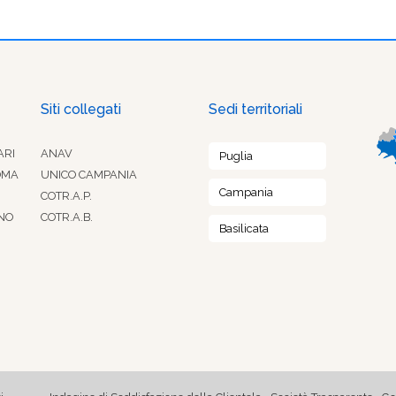
Siti collegati
Sedi territoriali
ARI
ANAV
Puglia
OMA
UNICO CAMPANIA
Campania
COTR.A.P.
NO
COTR.A.B.
Basilicata