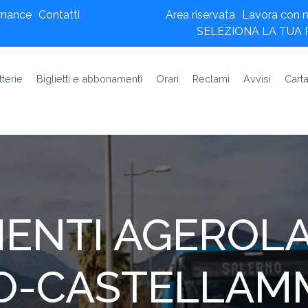
rnance
Contatti
Area riservata
Lavora con n
SELEZIONA LA TUA
tterie
Biglietti e abbonamenti
Orari
Reclami
Avvisi
Carta
ENTI AGEROLA
O-CASTELLAM