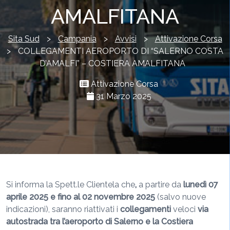
AMALFITANA
Sita Sud
>
Campania
>
Avvisi
>
Attivazione Corsa
>
COLLEGAMENTI AEROPORTO DI “SALERNO COSTA
D’AMALFI” – COSTIERA AMALFITANA
Attivazione Corsa
31 Marzo 2025
Si informa la Spett.le Clientela che
,
a partire da
lunedì 07
aprile 2025 e fino al 02 novembre 2025
(salvo nuove
indicazioni), saranno riattivati i
collegamenti
veloci
via
autostrada tra l’aeroporto di Salerno
e la Costiera