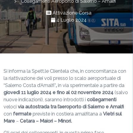
>
Collegamenti Aeroporto di Salerno – Amalfi
Attivazione Corsa
4 Luglio 2024
Si informa la Spett.le Clientela che
,
in concomitanza con
la riattivazione dei voli presso lo scalo aeroportuale di
“Salerno Costa d’Amalfi”
,
in via sperimentale a partire da
giovedì 11 luglio 2024 e fino al 02 novembre 2024
(salvo
nuove indicazioni), saranno introdotti i
collegamenti
veloci
via autostrada tra l’aeroporto di Salerno
e Amalfi
con
fermate
previste in costiera amalfitana a
Vietri sul
Mare
–
Cetara – Maiori – Minori.
Gli orari dei collegamenti, in questa prima fase