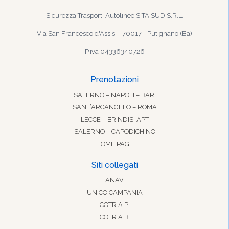
Sicurezza Trasporti Autolinee SITA SUD S.R.L.
Via San Francesco d'Assisi - 70017 - Putignano (Ba)
P.iva 04336340726
Prenotazioni
SALERNO – NAPOLI – BARI
SANT’ARCANGELO – ROMA
LECCE – BRINDISI APT
SALERNO – CAPODICHINO
HOME PAGE
Siti collegati
ANAV
UNICO CAMPANIA
COTR.A.P.
COTR.A.B.