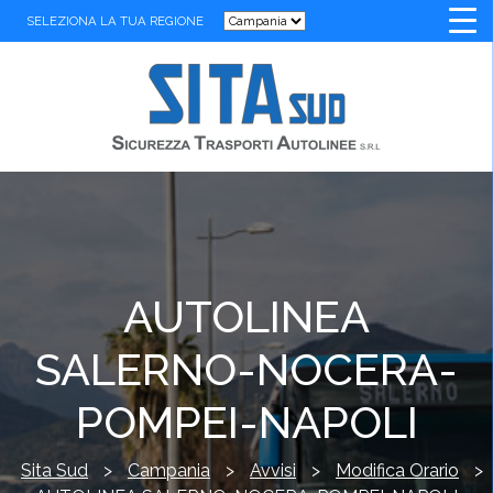
SELEZIONA LA TUA REGIONE
AUTOLINEA
SALERNO-NOCERA-
POMPEI-NAPOLI
Sita Sud
>
Campania
>
Avvisi
>
Modifica Orario
>