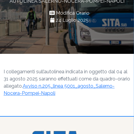
AUTOLINEA SALERNO-NOCERA-POMPEI-NAPOLI
Modifica Orario
24 Luglio 2025
I collegamenti sull’autolinea indicata in oggetto dal 04 al
31 agosto 2025 saranno effettuati come da quadro-orario
allegato.
Avviso n.205_linea 5001_agosto_Salerno-
Nocera-Pompei-Napoli