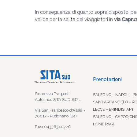
In conseguenza di quanto sopra disposto, pert
valida per la salita dei viaggiatori in
via Capruz
Prenotazioni
Sicurezza Trasporti
SALERNO – NAPOLI – B
Autolinee SITA SUD S.R.L.
SANT’ARCANGELO – R
LECCE – BRINDISI APT
Via San Francesco d'Assisi -
70017 - Putignano (Ba)
SALERNO – CAPODICHI
HOME PAGE
P.iva 04336340726