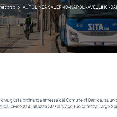
Percorso
>
AUTOLINEA SALERNO-NAPOLI-AVELLINO-BA
a che, giusta ordinanza emessa dal Comune di Bari, causa lavo
 dal civico 224 (altezza Ats) al civico 160 (altezza Largo Sor