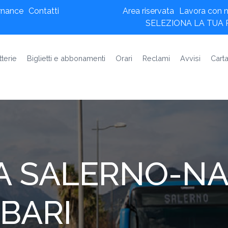
rnance
Contatti
Area riservata
Lavora con n
SELEZIONA LA TUA
tterie
Biglietti e abbonamenti
Orari
Reclami
Avvisi
Carta
A SALERNO-NA
BARI