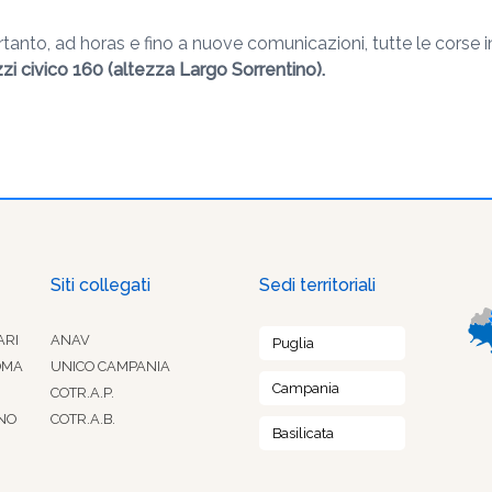
anto, ad horas e fino a nuove comunicazioni, tutte le corse i
zi civico 160 (altezza Largo Sorrentino).
Siti collegati
Sedi territoriali
ARI
ANAV
Puglia
OMA
UNICO CAMPANIA
Campania
COTR.A.P.
NO
COTR.A.B.
Basilicata