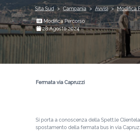
Sita Sud
>
Campania
>
Avvisi
>
Modifica 
Modifica Percorso
28 Agosto 2024
Fermata via Capruzzi
Si porta a conoscenza della Spett.le Clientel
spostamento della fermata bus in via Capruzzi