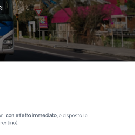
RI
ri,
con effetto immediato,
è disposto lo
rentino).