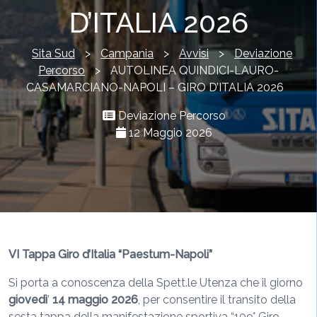
D’ITALIA 2026
Sita Sud
>
Campania
>
Avvisi
>
Deviazione
Percorso
>
AUTOLINEA QUINDICI-LAURO-
CASAMARCIANO-NAPOLI – GIRO D’ITALIA 2026
Deviazione Percorso
12 Maggio 2026
VI Tappa Giro d’Italia “Paestum-Napoli”
Si porta a conoscenza della Spett.le Utenza che il giorno
giovedì
’
14 maggio 2026
, per consentire il transito della
sesta tappa della manifestazione sportiva “109° Giro