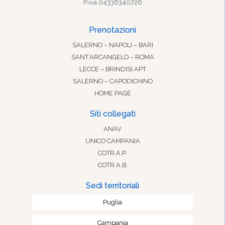
P.iva 04336340726
Prenotazioni
SALERNO – NAPOLI – BARI
SANT’ARCANGELO – ROMA
LECCE – BRINDISI APT
SALERNO – CAPODICHINO
HOME PAGE
Siti collegati
ANAV
UNICO CAMPANIA
COTR.A.P.
COTR.A.B.
Sedi territoriali
Puglia
Campania