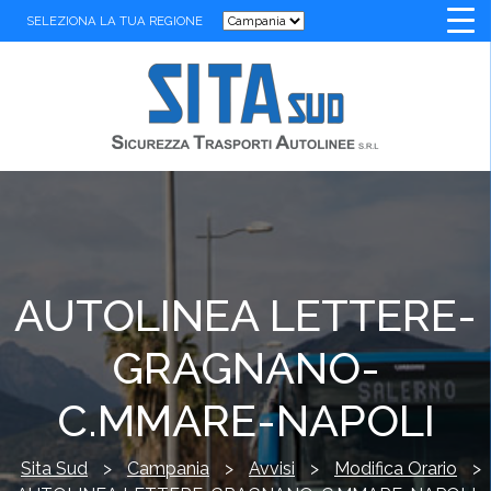
SELEZIONA LA TUA REGIONE
AUTOLINEA LETTERE-
GRAGNANO-
C.MMARE-NAPOLI
Sita Sud
>
Campania
>
Avvisi
>
Modifica Orario
>