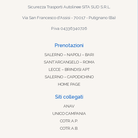
Sicurezza Trasporti Autolinee SITA SUD S.R.L.
Via San Francesco d'Assisi - 70017 - Putignano (Ba)
P.iva 04336340726
Prenotazioni
SALERNO – NAPOLI – BARI
SANT’ARCANGELO – ROMA
LECCE – BRINDISI APT
SALERNO – CAPODICHINO
HOME PAGE
Siti collegati
ANAV
UNICO CAMPANIA
COTR.A.P.
COTR.A.B.