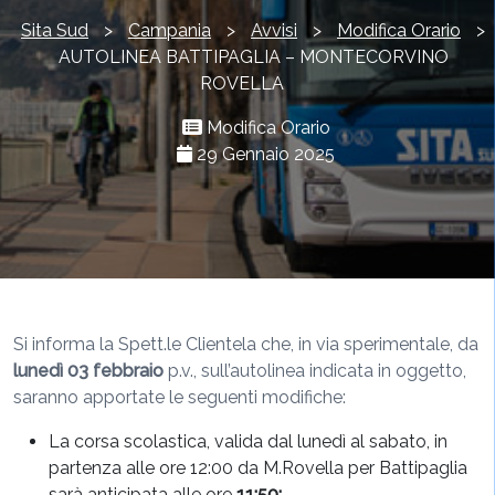
Sita Sud
>
Campania
>
Avvisi
>
Modifica Orario
>
AUTOLINEA BATTIPAGLIA – MONTECORVINO
ROVELLA
Modifica Orario
29 Gennaio 2025
Si informa la Spett.le Clientela che, in via sperimentale, da
lunedì 03 febbraio
p.v., sull’autolinea indicata in oggetto,
saranno apportate le seguenti modifiche:
La corsa scolastica, valida dal lunedì al sabato, in
partenza alle ore 12:00 da M.Rovella per Battipaglia
sarà anticipata alle ore
11:50;