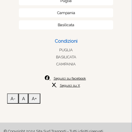
Puglia
Campania
Basilicata
Condizioni
PUGLIA
BASILICATA
CAMPANIA
Seguici su facebook
Seguici su X
A-
A
A+
© Copyright 2024 Sita Sud Trasporti - Tutti i diritti riservati