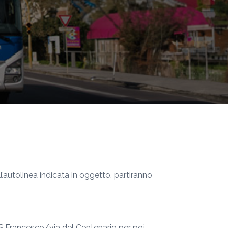
ll’autolinea indicata in oggetto, partiranno
a S.Francesco/via del Centenario per poi