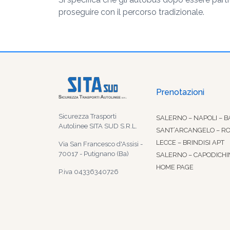
proseguire con il percorso tradizionale.
Prenotazioni
Sicurezza Trasporti
SALERNO – NAPOLI – B
Autolinee SITA SUD S.R.L.
SANT’ARCANGELO – R
LECCE – BRINDISI APT
Via San Francesco d'Assisi -
70017 - Putignano (Ba)
SALERNO – CAPODICHI
HOME PAGE
P.iva 04336340726