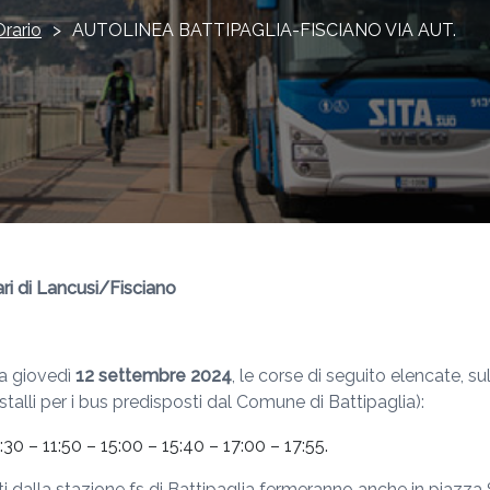
Orario
>
AUTOLINEA BATTIPAGLIA-FISCIANO VIA AUT.
ari di Lancusi/Fisciano
da giovedì
12 settembre 2024
, le corse di seguito elencate, su
 stalli per i bus predisposti dal Comune di Battipaglia):
30 – 11:50 – 15:00 – 15:40 – 17:00 – 17:55.
ti dalla stazione fs di Battipaglia fermeranno anche in piazz