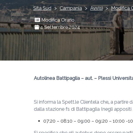
Sita Sud
>
Campania
>
Avvisi
>
Modifica 
Modifica Orario
4 Settembre 2024
Autolinea Battipaglia – aut. – Plessi Universit
Si informa la Spett.le Clientela che
,
a partire 
dalla stazione fs di Battipaglia (negli appositi
07:20 – 08:10 – 09:00 – 09:20 – 10:00 -10:
Si specifica che gli autobus dopo essere parti