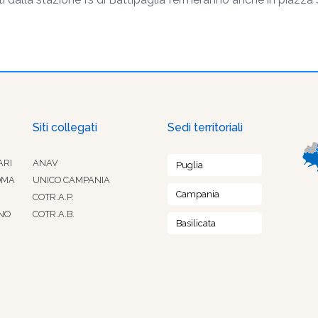
Siti collegati
Sedi territoriali
ARI
ANAV
Puglia
OMA
UNICO CAMPANIA
Campania
COTR.A.P.
NO
COTR.A.B.
Basilicata