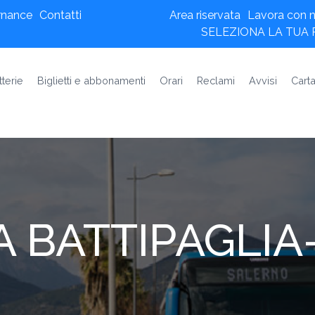
rnance
Contatti
Area riservata
Lavora con n
SELEZIONA LA TUA
tterie
Biglietti e abbonamenti
Orari
Reclami
Avvisi
Carta
 BATTIPAGLIA