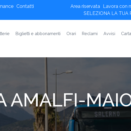
rnance
Contatti
Area riservata
Lavora con n
SELEZIONA LA TUA
tterie
Biglietti e abbonamenti
Orari
Reclami
Avvisi
Carta
 AMALFI-MAIO