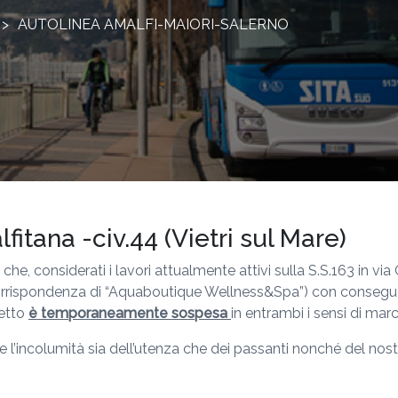
>
AUTOLINEA AMALFI-MAIORI-SALERNO
itana -civ.44 (Vietri sul Mare)
che, considerati i lavori attualmente attivi sulla S.S.163 in v
n corrispondenza di “Aquaboutique Wellness&Spa”) con consegu
getto
è temporaneamente sospesa
in entrambi i sensi di marc
 l’incolumità sia dell’utenza che dei passanti nonché del no