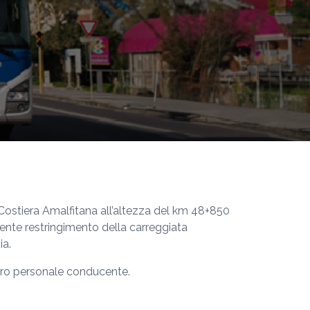
ia Costiera Amalfitana all’altezza del km 48+850
ente restringimento della carreggiata
ia.
stro personale conducente.