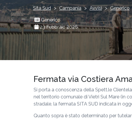
Sita Sud
>
Campania
>
Avvisi
>
Generico
Generico
23 Febbraio 2026
Fermata via Costiera Amalf
Si porta a conoscenza della Spett.le Clientela 
nel territorio comunale di Vietri Sul Mare (i
stradale, la fermata SITA SUD indicata in og
Quanto sopra è stato determinato per tutelare