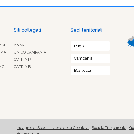
Siti collegati
Sedi territoriali
ARI
ANAV
Puglia
OMA
UNICO CAMPANIA
Campania
COTR.A.P.
NO
COTR.A.B.
Basilicata
i
Indagine di Soddisfazione della Clientela
Società Trasparente
Go
Accessibilità