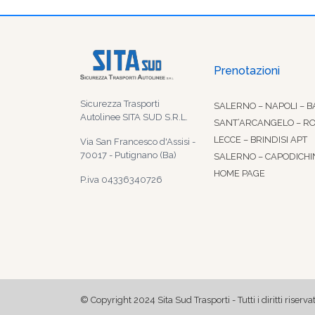
Prenotazioni
Sicurezza Trasporti
SALERNO – NAPOLI – B
Autolinee SITA SUD S.R.L.
SANT’ARCANGELO – R
LECCE – BRINDISI APT
Via San Francesco d'Assisi -
70017 - Putignano (Ba)
SALERNO – CAPODICHI
HOME PAGE
P.iva 04336340726
© Copyright 2024 Sita Sud Trasporti - Tutti i diritti riservat