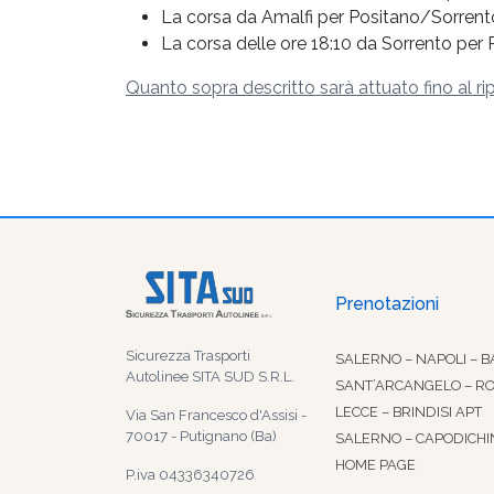
La corsa da Amalfi per Positano/Sorrento
La corsa delle ore 18:10 da Sorrento per
Quanto sopra descritto sarà attuato fino al rip
Prenotazioni
Sicurezza Trasporti
SALERNO – NAPOLI – B
Autolinee SITA SUD S.R.L.
SANT’ARCANGELO – R
LECCE – BRINDISI APT
Via San Francesco d'Assisi -
70017 - Putignano (Ba)
SALERNO – CAPODICHI
HOME PAGE
P.iva 04336340726