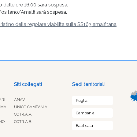
 delle ore 16:00 sarà sospesa;
 Positano/Amalfi sarà sospesa.
ristino della regolare viabilità sulla SS163 amalfitana
.
Siti collegati
Sedi territoriali
ARI
ANAV
Puglia
OMA
UNICO CAMPANIA
Campania
COTR.A.P.
NO
COTR.A.B.
Basilicata