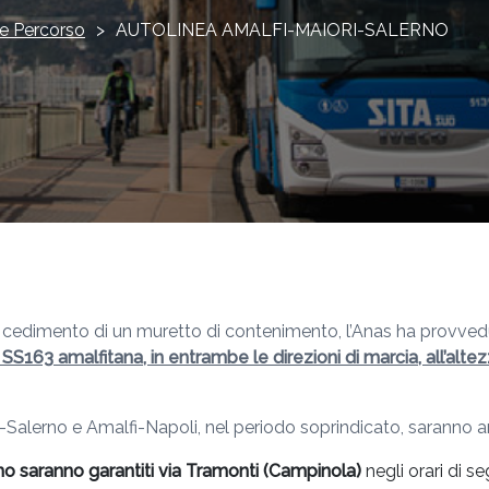
e Percorso
>
AUTOLINEA AMALFI-MAIORI-SALERNO
l cedimento di un muretto di contenimento, l’Anas ha provveduto 
lla SS163 amalfitana, in entrambe le direzioni di marcia, all’al
ri-Salerno e Amalfi-Napoli, nel periodo soprindicato, saranno a
rno saranno garantiti via Tramonti (Campinola)
negli orari di s