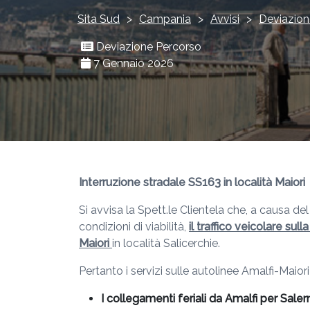
Sita Sud
>
Campania
>
Avvisi
>
Deviazion
Deviazione Percorso
7 Gennaio 2026
Interruzione stradale SS163 in località Maiori
Si avvisa la Spett.le Clientela che, a causa de
condizioni di viabilità,
il traffico veicolare su
Maiori
in località Salicerchie.
Pertanto i servizi sulle autolinee Amalfi-Maio
I collegamenti feriali da Amalfi per Sale