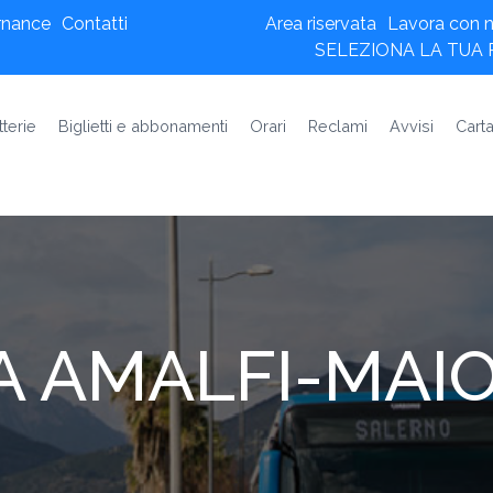
rnance
Contatti
Area riservata
Lavora con n
SELEZIONA LA TUA
tterie
Biglietti e abbonamenti
Orari
Reclami
Avvisi
Carta
 AMALFI-MAIO