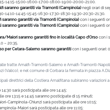
15-14:15-15:00-16:00-17:00-18:00-19:00-20:00-21:00.
lfi saranno garantiti via Tramonti (Campinola)
negli orari di s
30-14:10-14:45-15:45-16:30-17:30-18:30-19:30-20:30-21:30.
fi saranno garantiti via Tramonti (Campinola)
con i seguenti or
li saranno garantiti via Tramonti (Campinola)
con i seguenti or
ra/Maiori saranno garantiti fino in località Capo d’Orso
con i 
10 – 20:35.
rso per Cetara-Salerno saranno garantiti
con i seguenti orari:
ve alle tratte Amalfi-Tramonti-Salerno e Amalfi-Tramonti-Nap
nzi (Valico), e nel comune di Corbara la fermata in piazza A.Di
cipali direttrici della Costiera Amalfitana subiranno variazioni 
14:30 sarà posticipata alle ore 14:45;
e ore 13:15 e 14:45 saranno posticipate di 15 minuti;
iori-Campinola-Chiunzi sarà posticipata alle ore 10:15;
ampinola-Maiori sarà posticipata alle ore 11:05;