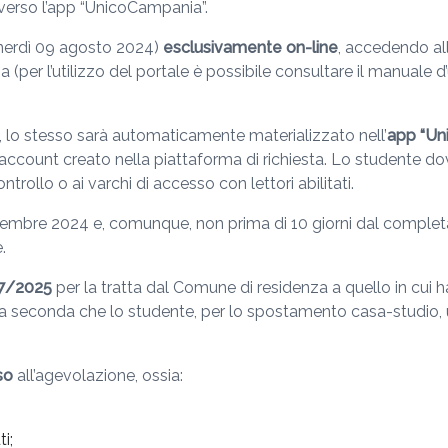
averso l’app “UnicoCampania”.
enerdì 09 agosto 2024)
esclusivamente on-line
, accedendo al
per l’utilizzo del portale è possibile consultare il manuale d’
o, lo stesso sarà automaticamente materializzato nell’
app
“Un
’account creato nella piattaforma di richiesta. Lo studente d
trollo o ai varchi di accesso con lettori abilitati.
ttembre 2024 e, comunque, non prima di 10 giorni dal completa
.
7/2025
per la tratta dal Comune di residenza a quello in cui h
a seconda che lo studente, per lo spostamento casa-studio, uti
so
all’agevolazione, ossia:
i;