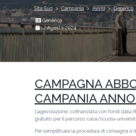
Sita Sud
>
Campania
>
Avvisi
>
Generico
Generico
12 Agosto 2024
CAMPAGNA ABBO
CAMPANIA ANNO 
L’agevolazione, cofinanziata con fondi dalla 
gratuito per il percorso casa/scuola-universi
Per semplificare la procedura di consegna e d