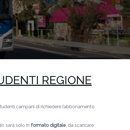
UDENTI REGIONE
 studenti campani di richiedere l’abbonamento
io sarà solo in
formato digitale
, da scaricare