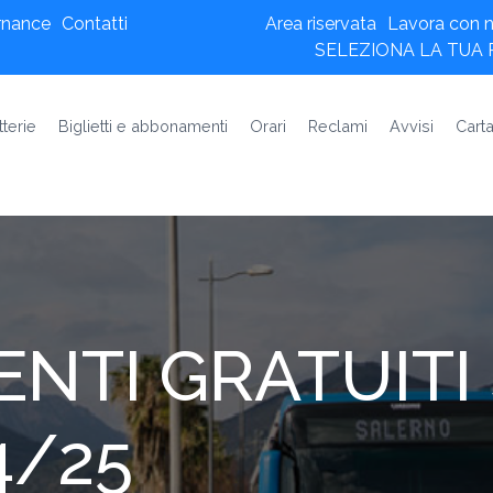
rnance
Contatti
Area riservata
Lavora con n
SELEZIONA LA TUA
tterie
Biglietti e abbonamenti
Orari
Reclami
Avvisi
Carta
NTI GRATUITI
4/25