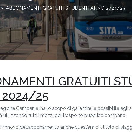
>
ABBONAMENTI GRATUITI STUDENTI ANNO 2024/25
NAMENTI GRATUITI ST
2024/25
Regione Campania, ha lo scopo di garantire la possibilità agli
tà utilizzando tutti i mezzi del trasporto pubblico campano.
i rinnovo dell’abbonamento anche quest’anno il titolo di viagg