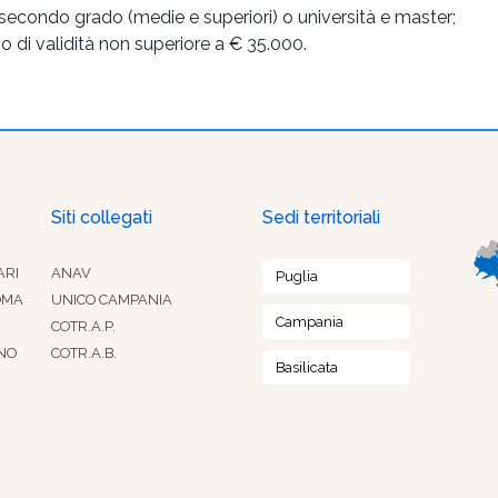
 secondo grado (medie e superiori) o università e master;
o di validità non superiore a € 35.000.
Siti collegati
Sedi territoriali
ARI
ANAV
Puglia
OMA
UNICO CAMPANIA
Campania
COTR.A.P.
NO
COTR.A.B.
Basilicata