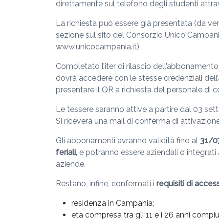
direttamente sul telefono degli studenti attr
La richiesta può essere già presentata (da v
sezione sul sito del Consorzio Unico Campania (
www.unicocampania.it).
Completato l’iter di rilascio dell’abbonament
dovrà accedere con le stesse credenziali dell
presentare il QR a richiesta del personale di con
Le tessere saranno attive a partire dal 03 se
Si riceverà una mail di conferma di attivazione
Gli abbonamenti avranno validità fino al
31/0
feriali,
e potranno essere aziendali o integrati 
aziende.
Restano, infine, confermati i
requisiti di acces
residenza in Campania;
età compresa tra gli 11 e i 26 anni compiut