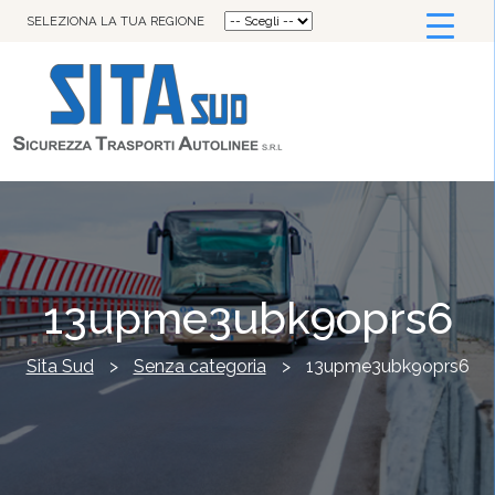
SELEZIONA LA TUA REGIONE
13upme3ubk9oprs6
Sita Sud
>
Senza categoria
>
13upme3ubk9oprs6