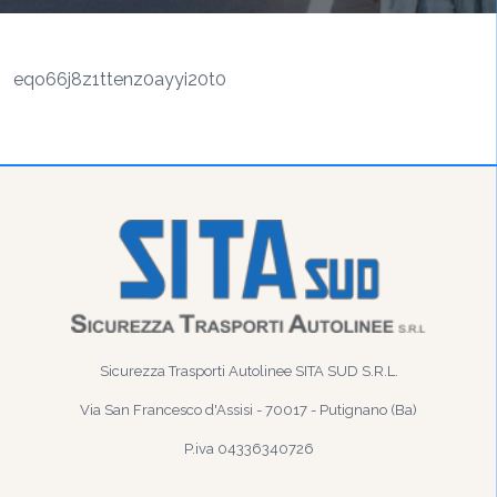
eqo66j8z1ttenz0ayyi20t0
Sicurezza Trasporti Autolinee SITA SUD S.R.L.
Via San Francesco d'Assisi - 70017 - Putignano (Ba)
P.iva 04336340726